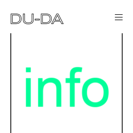
APRENDIZAJES CIRCULARES
Home
/
Programación cultural
/ Aprendizajes
circulares